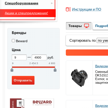
Спецоборудование
Инструкции и ПО
Акции и спецпредложения!
Товары
Подроб
Бренды
Сортировать по
Beward
Цена
руб.
9
2 454.5
4 900
Видеом
Сменный
DKS1513
Exmor, о
защитно
Видеом