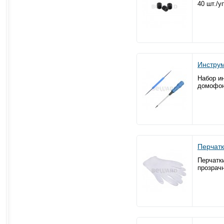
40 шт./у
Инстру
Набор и
домофон
Перчат
Перчатк
прозрач