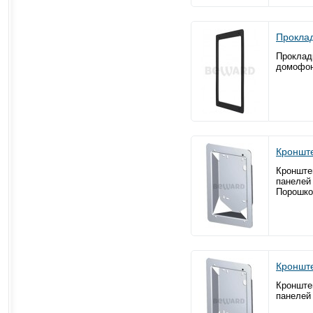
Прокла
Проклад
домофон
Кроншт
Кронште
панелей
Порошко
Кроншт
Кронште
панелей