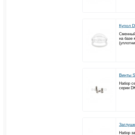
Купол 
Сменный
на базе
(уплотни
Винты 
Набор с
серии DK
Заглуш
Набор з