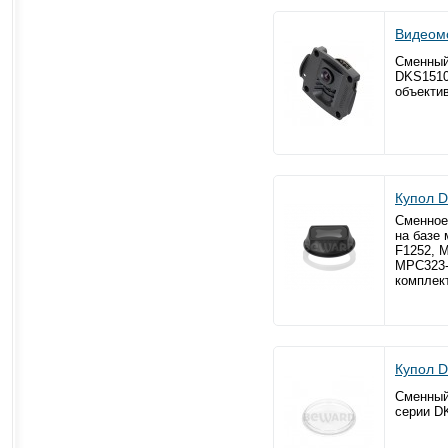
Видеом
Сменный
DKS15105
объекти
Купол 
Сменное
на базе
F1252, 
MPC323-
комплек
Купол 
Сменный
серии D