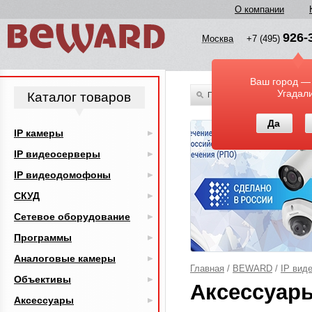
О компании
926-
Москва
+7 (495)
Ваш город —
Угадал
Каталог товаров
По всему каталогу
Да
IP камеры
IP видеосерверы
IP видеодомофоны
СКУД
Сетевое оборудование
Программы
Аналоговые камеры
Главная
/
BEWARD
/
IP вид
Объективы
Аксессуар
Аксессуары