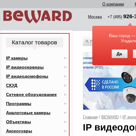
О компании
926-
Москва
+7 (495)
Ваш город —
Угадал
Каталог товаров
По всему каталогу
Да
IP камеры
IP видеосерверы
IP видеодомофоны
СКУД
Сетевое оборудование
Программы
Аналоговые камеры
Главная
/
BEWARD
/
IP вид
Объективы
IP видеод
Аксессуары