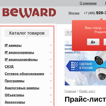
О компании
926-
Москва
+7 (495)
Ваш город —
Угадал
Каталог товаров
По всему каталогу
Да
IP камеры
IP видеосерверы
IP видеодомофоны
СКУД
Сетевое оборудование
Программы
Аналоговые камеры
Главная
/
Прайс-лист
Объективы
Прайс-лист
Аксессуары