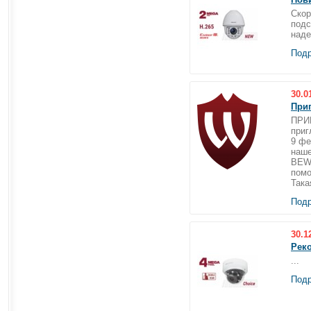
Скор
подс
наде
Подр
30.0
При
ПРИ
приг
9 фе
наше
BEWA
помо
Така
Подр
30.1
Рек
...
Подр