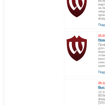
BEWA
март
на б
обор
прок
фору
Подр
25.0
Нови
Проф
для 
моро
этом
монт
сенс
шумо
Подр
29.1
Выс
12-
BEWA
февр
D25)