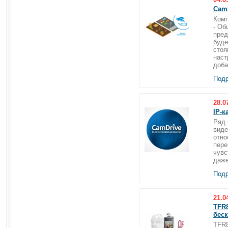
Cam
Комп
- Об
пред
буде
стоя
наст
доба
Подр
28.0
IP-
Ряд 
виде
отно
пере
чувс
даже
Подр
21.0
TFR8
бес
TFR8