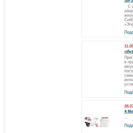
SIPS
С 23
обор
жизн
СибБ
«Эги
Подр
11.0
«Ин
Приг
в пр
авгу
пост
самы
инте
уста
Подр
28.0
4 М
...
Подр