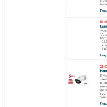
с со
числ
Подр
02.0
Приг
Уваж
"Аль
Когд
- 11
Тара
11.0
Подр
29.0
Нов
5 Мп
темп
перв
меха
дина
свет
экон
Подр