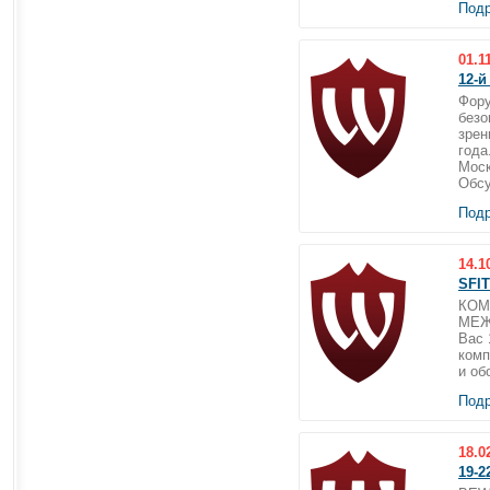
Подр
01.1
12-й
Фору
безо
зрен
года
Моск
Обсу
Подр
14.1
SFIT
КОМ
МЕЖ
Вас 
комп
и об
Подр
18.0
19-