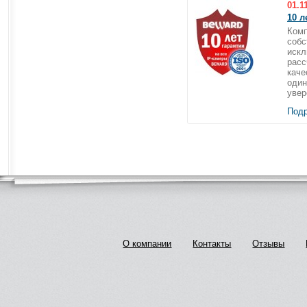
01.1
10 л
Комп
собс
искл
расс
каче
один
увер
Подр
О компании
Контакты
Отзывы