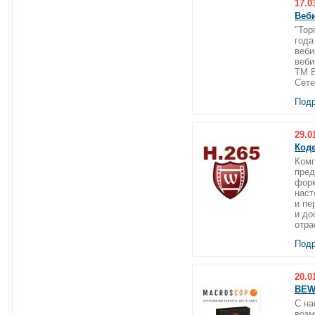
17.0
Веби
"Тор
года
веби
веби
ТМ B
Сете
Подр
29.0
Код
Комп
пред
форм
наст
и пе
и до
отра
Подр
20.0
BEWA
С на
возм