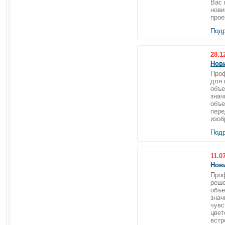
Вас 
нови
проек
Подр
28.1
Нови
Проф
для 
объе
знач
объе
пере
изоб
Подр
11.0
Нови
Проф
реше
объе
знач
чувс
цвет
встр