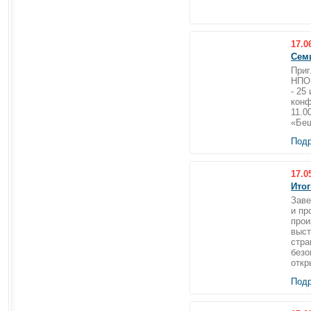
17.0
Сем
Приг
НПО 
- 25
конф
11.0
«Беш
Подр
17.0
Итог
Заве
и пр
прои
выст
стра
безо
откр
Подр