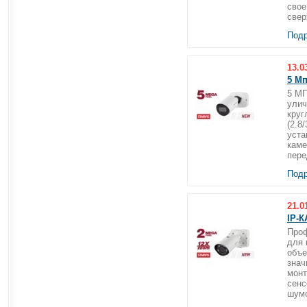
свое
свер
Подр
13.0
5 Мп
5 М
улич
круг
(2.8
уста
каме
пере
Подр
21.0
IP‑
Проф
для 
объе
знач
монт
сенс
шумо