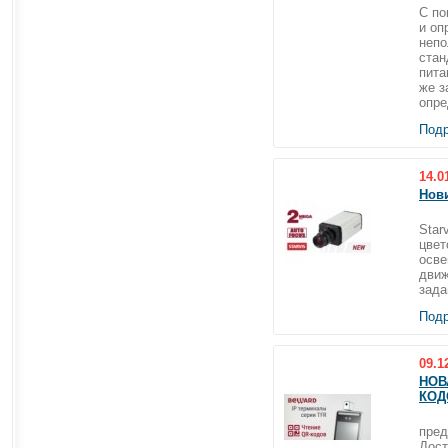
С по
и оп
непо
стан
пита
же з
опре
Подр
14.0
Нови
IP-
Star
цвет
осве
движ
зада
Подр
09.1
НОВ
КОД
В н
пред
Дост