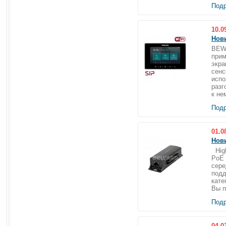
Подр
10.0
Нов
BEWA
прим
экра
сенс
испо
разг
к не
Подр
01.0
Нови
High
PoE 
сере
подд
кате
Вы п
Подр
04.0