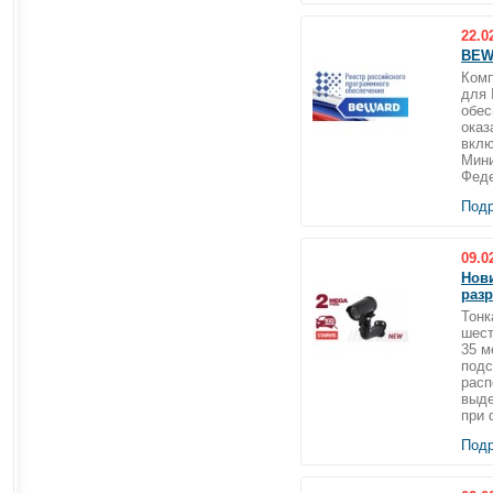
22.0
BEW
Комп
для 
обес
оказ
вклю
Мини
Феде
Подр
09.0
Нов
раз
Тонк
шест
35 м
подс
расп
выде
при 
Подр