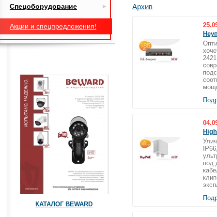
Спецоборудование
Архив
25.0
Акции и спецпредложения!
Неу
Опти
хоче
2421
совр
подс
соот
мощн
Подр
04.0
Hig
Улич
IP66
ульт
под 
кабе
клип
эксп
Подр
КАТАЛОГ BEWARD