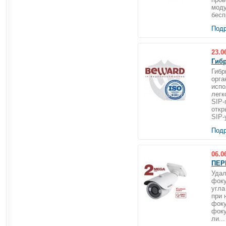
моду
бесп
Подр
23.0
Гиб
Гибр
орга
испо
легк
SIP-
откр
SIP-
Подр
06.0
ПЕР
Удал
фоку
угла
при 
фоку
фоку
ли...