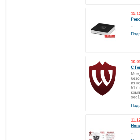
15.1
Рек
...
Подр
10.0
С Г
Межд
безо
из к
517 
комп
sec1
Подр
11.1
Нов
...