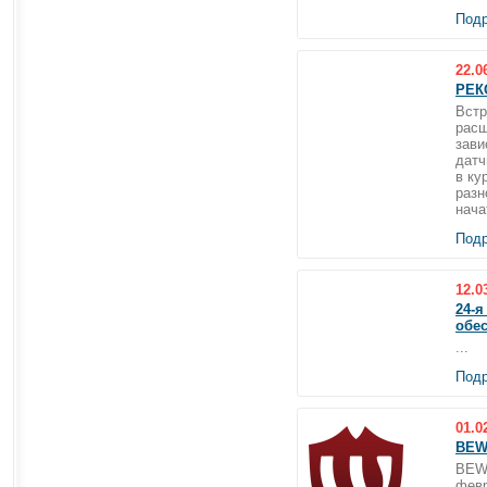
Подр
22.0
РЕК
Встр
расш
зави
датч
в ку
разн
нача
Подр
12.0
24-я
обе
...
Подр
01.0
BEW
BEWA
февр