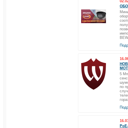
02.0
ОБО
Мини
обор
соот
полу
позв
импо
BEWA
Подр
16.0
НОВ
МОТ
5 Мп
сенс
шумо
по п
случ
теле
гора
Подр
16.0
PoE