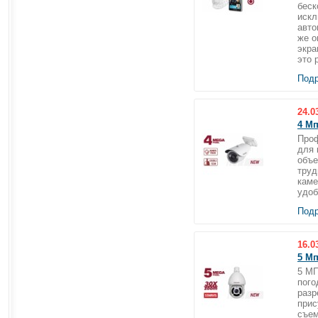
беск
искл
авто
же о
экра
это р
Подр
24.0
4 Мп
Проф
для 
объе
труд
каме
удоб
Подр
16.0
5 Мп
5 МП
пого
разр
прис
съем