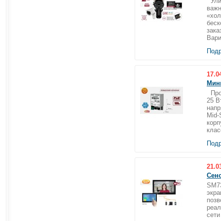
Улич
важн
«хол
беск
зака
Вари
Подр
17.0
Мин
Пром
25 В
напр
Mid-
корп
клас
Подр
21.0
Сен
SM73
экра
позв
реал
сети