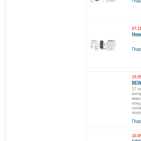
Подр
27.1
Нов
...
Подр
15.0
BEW
17 с
инте
макс
оску
сила
полу
Подр
10.0