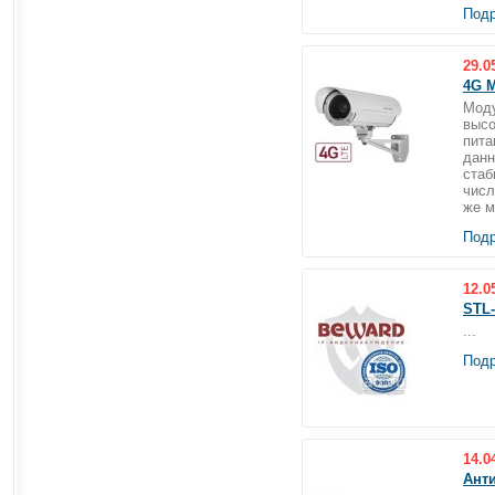
Подр
29.0
4G 
Моду
высо
пита
данн
стаб
числ
же м
Подр
12.0
STL
...
Подр
14.0
Ант