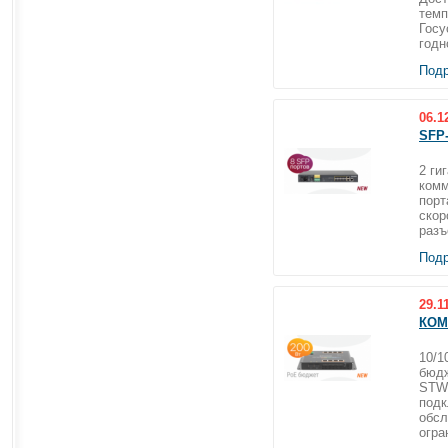
темп
Госу
годн
Подр
06.1
SFP
Ком
2 ги
комм
порт
скор
разъ
Подр
29.1
КОМ
Ком
10/1
бюдж
STWP
подк
обсл
огра