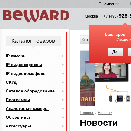
О компании
926-
Москва
+7 (495)
Ваш город —
Угадал
Каталог товаров
По всему каталогу
Да
IP камеры
IP видеосерверы
IP видеодомофоны
СКУД
Сетевое оборудование
Программы
Аналоговые камеры
Главная
/
Новости
Объективы
Новости
Аксессуары