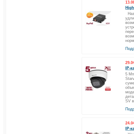
13.0
Hig
Назн
удли
возм
устр
пере
возм
норм
Подр
29.0
IP-к
5 Мп
Star
суме
объе
моде
дета
SV в
Подр
24.0
IP-к