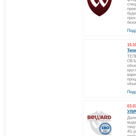
спец
пров
буде
прох
безо
Подр
15.1
Тепе
ТЕП
ОБЪ
объе
круг
вари
проц
объе
Подр
03.0
УЛИ
Дале
выде
тяну
4G р
пров