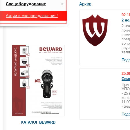
Спецоборудование
Архив
02.1
Акции и спецпредложения!
2 но
2 но
прин
семи
пред
вопр
поуч
явля
Подр
25.0
Сем
Приг
НПО 
- 25
конф
11.0
«Беш
Подр
КАТАЛОГ BEWARD