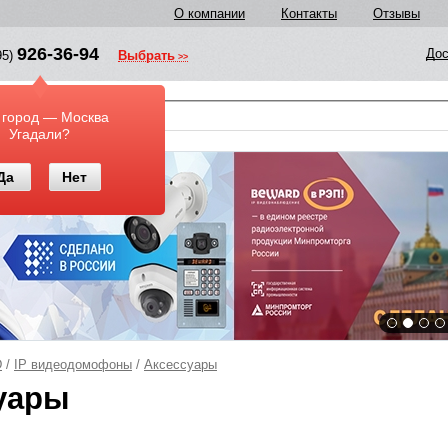
О компании
Контакты
Отзывы
926-36-94
Дос
95)
Выбрать
у
 город — Москва
Угадали?
Да
Нет
D
/
IP видеодомофоны
/
Аксессуары
уары