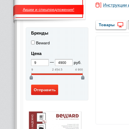
Инструкции 
Акции и спецпредложения!
Товары
Бренды
Beward
Цена
руб.
9
2 454.5
4 900