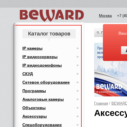
Москва
+7 (4
Каталог товаров
По всему каталог
Ваш
IP камеры
IP видеосерверы
IP видеодомофоны
СКУД
Сетевое оборудование
Программы
Аналоговые камеры
Главная
/
BEWAR
Объективы
Аксесс
Аксессуары
Спецоборудование