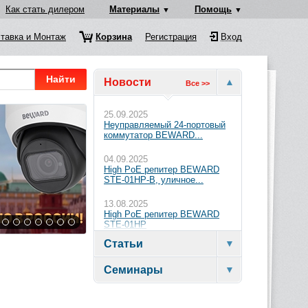
Как стать дилером
Материалы
Помощь
тавка и Монтаж
Корзина
Регистрация
Вход
Найти
Новости
Все >>
25.09.2025
Неуправляемый 24-портовый
коммутатор BEWARD...
04.09.2025
High PoE репитер BEWARD
STE-01HP-B, уличное...
13.08.2025
High PoE репитер BEWARD
STE-01HP
Статьи
Семинары