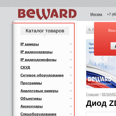
Москва
+7 (4
Каталог товаров
По всему каталог
Ваш
IP камеры
IP видеосерверы
IP видеодомофоны
СКУД
Сетевое оборудование
Программы
Аналоговые камеры
Главная
/
BEWAR
Объективы
Диод Z
Аксессуары
Спецоборудование