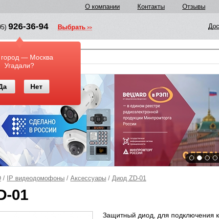
О компании
Контакты
Отзывы
926-36-94
Дос
95)
Выбрать
у
 город — Москва
Угадали?
Да
Нет
D
/
IP видеодомофоны
/
Аксессуары
/
Диод ZD-01
D-01
Защитный диод, для подключения к