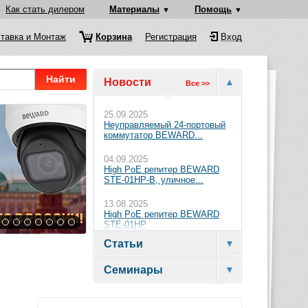
Как стать дилером
Материалы
Помощь
тавка и Монтаж
Корзина
Регистрация
Вход
Найти
Новости
Все >>
25.09.2025
Неуправляемый 24-портовый
коммутатор BEWARD...
04.09.2025
High PoE репитер BEWARD
STE-01HP-B, уличное...
13.08.2025
High PoE репитер BEWARD
STE-01HP
Статьи
Семинары