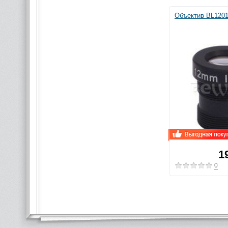
Объектив BL120
1
0