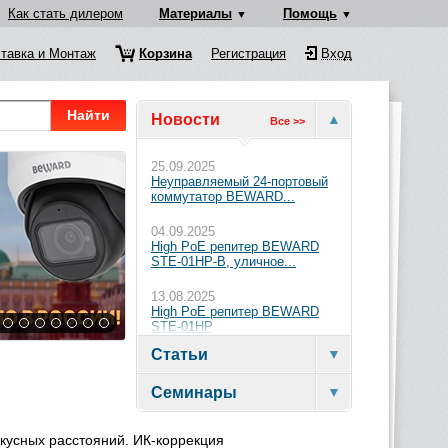
Как стать дилером
Материалы
Помощь
тавка и Монтаж
Корзина
Регистрация
Вход
Найти
Новости
Все >>
25.09.2025
Неуправляемый 24-портовый
коммутатор BEWARD...
04.09.2025
High PoE репитер BEWARD
STE-01HP-B, уличное...
13.08.2025
High PoE репитер BEWARD
STE-01HP
Статьи
Семинары
кусных расстояний. ИК-коррекция