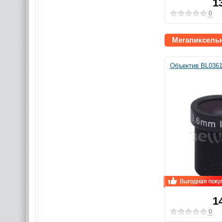
1
0
Мегапиксель
Объектив BL036
1
0