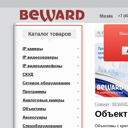
Москва
+7 (4
Каталог товаров
По всему каталог
Ваш
IP камеры
IP видеосерверы
IP видеодомофоны
СКУД
Сетевое оборудование
Программы
Аналоговые камеры
Главная
/
BEWAR
Объективы
Объект
Аксессуары
Спецоборудование
Объективы с кре