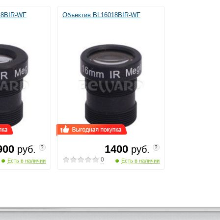
18BIR-WF
Объектив BL16018BIR-WF
900
1400
руб.
руб.
?
?
0
Есть в наличии
Есть в наличии