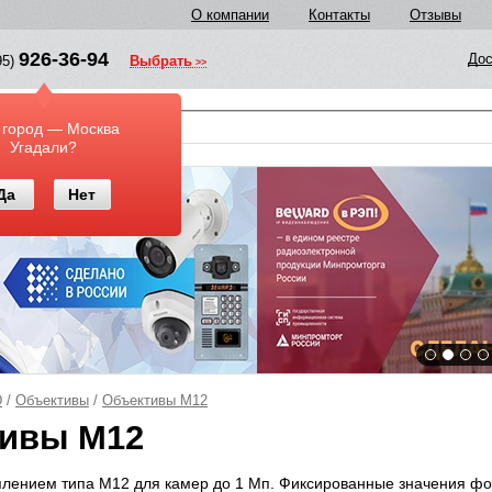
О компании
Контакты
Отзывы
926-36-94
Дос
95)
Выбрать
у
 город — Москва
Угадали?
Да
Нет
D
/
Объективы
/
Объективы M12
ивы M12
плением типа М12 для камер до 1 Мп. Фиксированные значения фо