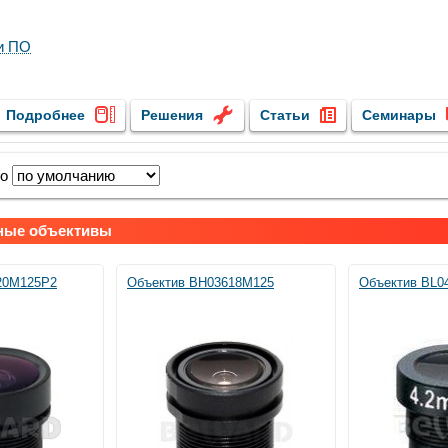
и ПО
Подробнее
Решения
Статьи
Семинары
по
ные объективы
20M125P2
Объектив BH03618M125
Объектив BL0