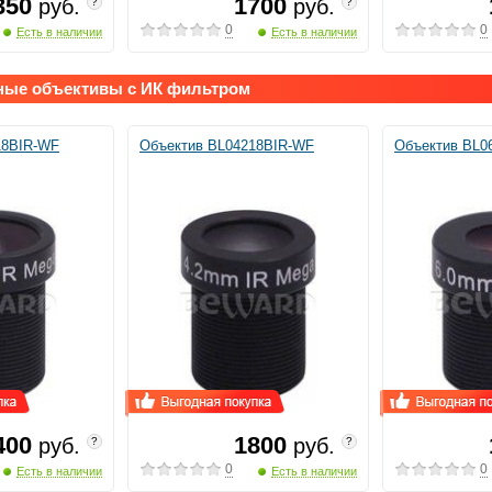
350
1700
руб.
руб.
?
?
0
0
Есть в наличии
Есть в наличии
ные объективы с ИК фильтром
18BIR-WF
Объектив BL04218BIR-WF
Объектив BL0
400
1800
руб.
руб.
?
?
0
0
Есть в наличии
Есть в наличии