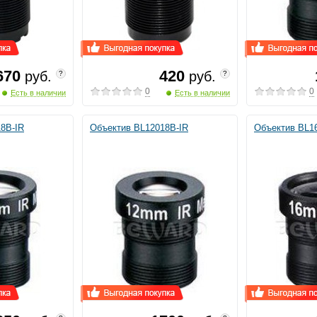
670
420
руб.
руб.
?
?
0
0
Есть в наличии
Есть в наличии
8B-IR
Объектив BL12018B-IR
Объектив BL1