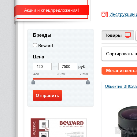
Акции и спецпредложения!
Инструкции 
Бренды
Товары
Beward
Сортировать 
Цена
руб.
Мегапиксель
420
3 960
7 500
Обьектив BH028