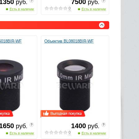
1350
7500
руб.
руб.
?
?
0
Есть в наличии
Есть в наличии
6018BIR-WF
Объектив BL08018BIR-WF
1650
1400
руб.
руб.
?
?
0
Есть в наличии
Есть в наличии