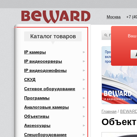
Москва
+7 (4
Каталог товаров
По всему каталог
Ваш
IP камеры
IP видеосерверы
IP видеодомофоны
СКУД
Сетевое оборудование
Программы
Аналоговые камеры
Главная
/
BEWAR
Объективы
Объект
Аксессуары
Спецоборудование