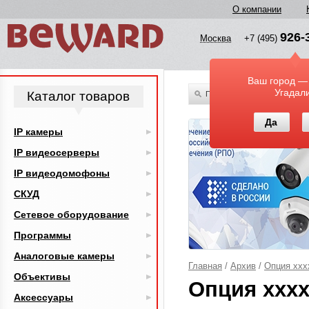
О компании
926-
Москва
+7 (495)
Ваш город —
Угадал
Каталог товаров
По всему каталогу
Да
IP камеры
IP видеосерверы
IP видеодомофоны
СКУД
Сетевое оборудование
Программы
Аналоговые камеры
Главная
/
Архив
/
Опция xx
Объективы
Опция xxx
Аксессуары