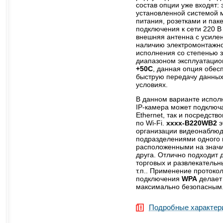
состав опции уже входят:
установленной системой 
питания, розетками и па
подключения к сети 220 В
внешняя антенна с усилен
наличию электромонтажно
исполнения со степенью
диапазоном эксплуатаци
+50C
, данная опция обес
быструю передачу данных
условиях.
В данном варианте испол
IP-камера может подключа
Ethernet, так и посредст
по Wi-Fi.
xxxx-B220WB2
э
организации видеонаблю
подразделениями одного 
расположенными на значи
друга. Отлично подходит 
торговых и развлекательн
т.п.. Применение протоко
подключения
WPA
делает 
максимально безопасным
Подробные характер