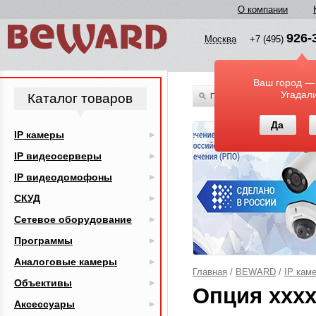
О компании
926-
Москва
+7 (495)
Ваш город —
Угадал
Каталог товаров
По всему каталогу
Да
IP камеры
IP видеосерверы
IP видеодомофоны
СКУД
Сетевое оборудование
Программы
Аналоговые камеры
Главная
/
BEWARD
/
IP кам
Объективы
Опция xxx
Аксессуары