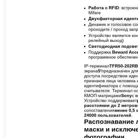
Работа с RFID
: встрое
Mifare
Двухфакторная идент
Динамик и голосовое с
проходите / проход зап
Устройство является к
релейный выход)
Светодиодная подсве
Поддержка
Beward
Acc
программное обеспече
IP-терминал
TFR50-202
RB
экрана
5'
предназначен для
доступа посредством иде
признаков лица человека 
идентификатора с помощь
считывателя. Терминал о
КМОП-матрицами
Sony
с 
Устройство поддерживает
расстоянии до 2 метров
сопоставления
менее 0,5 
24000 пользователей
.
Распознавание л
маски и исключ
фотографии