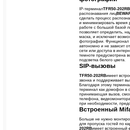
IP-терминал
TFR50-202
RB
распознавания лиц
BEWAR
сделать процесс распозн
и минимизировать время 
работе с большой базой л
позволяет определить, на
маска, и исключает возмо
фотографии. Функционал 
автономно и не зависит о
сети или доступа в интер
темноте предусмотрена в
подсветка белого цвета.
SIP-вызовы
TFR50-202
RB
имеет встро
звонка и поддерживает вы
Благодаря этому термина
терминал как домофон в 
принимающая вызов, смож
телефона, видеомонитора
при необходимости, предо
Встроенный Mif
Больше не нужно монтиро
для пропуска гостей по ка
202
RB
имеет встроенный