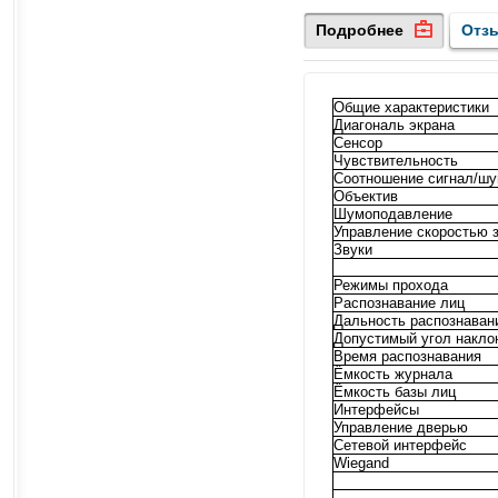
Подробнее
Отз
Общие характеристики
Диагональ экрана
Сенсор
Чувствительность
Соотношение сигнал/ш
Объектив
Шумоподавление
Управление скоростью 
Звуки
Режимы прохода
Распознавание лиц
Дальность распознаван
Допустимый угол накло
Время распознавания
Ёмкость журнала
Ёмкость базы лиц
Интерфейсы
Управление дверью
Сетевой интерфейс
Wiegand