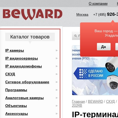
О компании
926-
Москва
+7 (495)
Ваш город —
Угадал
Каталог товаров
По всему каталогу
Да
IP камеры
IP видеосерверы
IP видеодомофоны
СКУД
Сетевое оборудование
Программы
Аналоговые камеры
Главная
/
BEWARD
/
СКУД
/
Объективы
202RB
IP-термина
Аксессуары