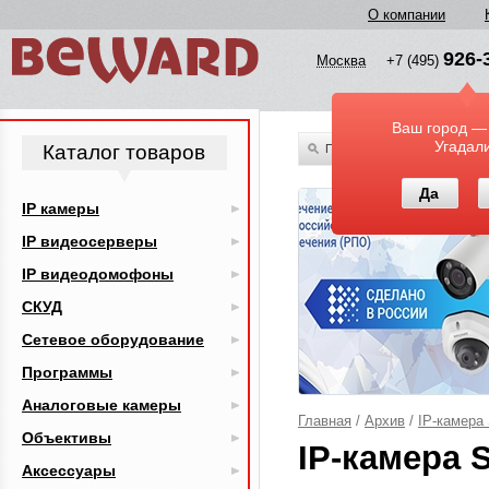
О компании
926-
Москва
+7 (495)
Ваш город —
Угадал
Каталог товаров
По всему каталогу
Да
IP камеры
IP видеосерверы
IP видеодомофоны
СКУД
Сетевое оборудование
Программы
Аналоговые камеры
Главная
/
Архив
/
IP-камера
Объективы
IP-камера 
Аксессуары