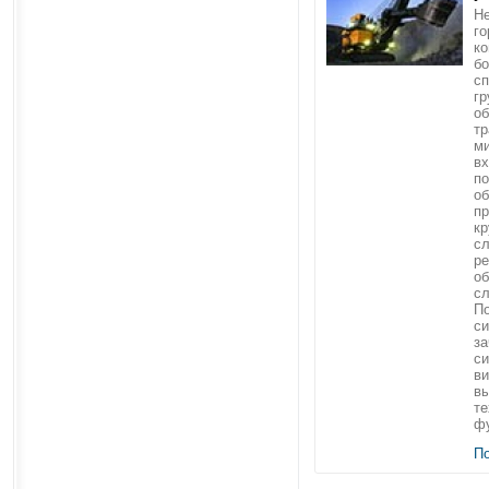
Н
го
ко
бо
сп
гр
об
тр
ми
вх
по
об
пр
кр
с
ре
об
сл
П
си
за
с
ви
в
те
фу
П