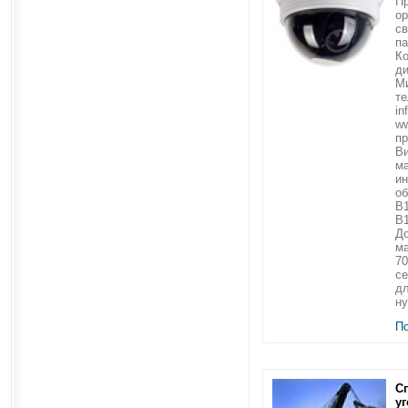
Пр
ор
св
п
Ко
ди
Ми
те
in
ww
пр
В
ма
ин
об
B1
B1
До
м
70
се
дл
ну
П
С
уг