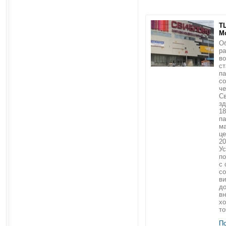
ТЦ
М
Об
ра
во
ст
па
со
че
Св
з
18
па
ма
це
20
Ус
по
с 
с
ви
д
вн
хо
то
П