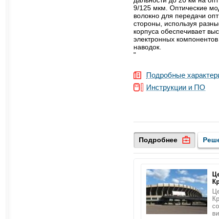
дальности до 20 км на о
9/125 мкм. Оптические м
волокно для передачи опт
стороны, используя разны
корпуса обеспечивает вы
электронных компонентов
наводок.
"
Подробные характер
Инструкции и ПО
Подробнее
Реш
Ц
К
Це
Кр
со
в