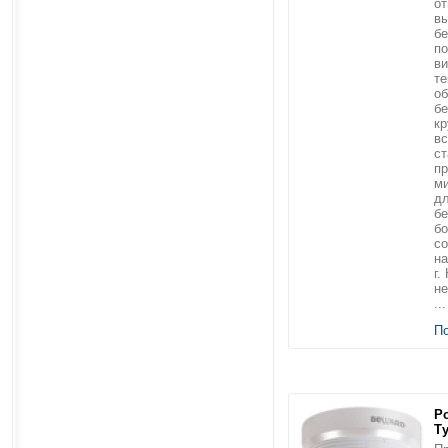
о
в
бе
по
в
т
об
б
кр
вс
ст
п
ми
дл
бе
б
со
на
г.
не
...
П
Р
Т