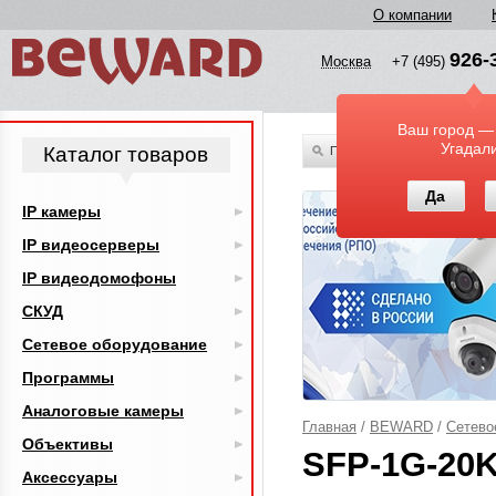
О компании
926-
Москва
+7 (495)
Ваш город —
Угадал
Каталог товаров
По всему каталогу
Да
IP камеры
IP видеосерверы
IP видеодомофоны
СКУД
Сетевое оборудование
Программы
Аналоговые камеры
Главная
/
BEWARD
/
Сетево
Объективы
SFP-1G-20
Аксессуары