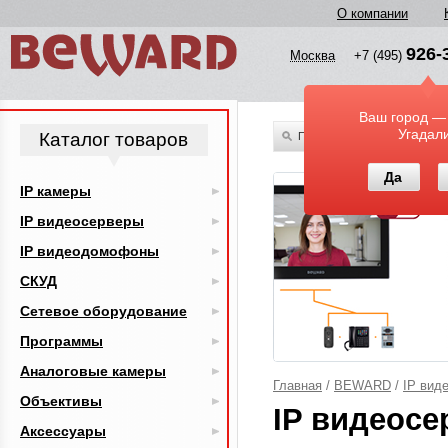
О компании
926-
Москва
+7 (495)
Ваш город —
Угадал
Каталог товаров
По всему каталогу
Да
IP камеры
IP видеосерверы
IP видеодомофоны
СКУД
Сетевое оборудование
Программы
Аналоговые камеры
Главная
/
BEWARD
/
IP вид
Объективы
IP видеос
Аксессуары