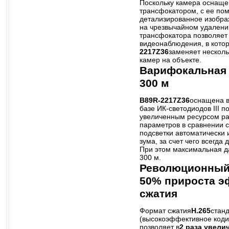
Поскольку камера оснаще
трансфокатором, с ее по
детализированное изобра
на чрезвычайном удалени
трансфокатора позволяет
видеонаблюдения, в кото
2217Z36
заменяет нескол
камер на объекте.
Варифокальная 
300 м
B89R-2217Z36
оснащена в
базе ИК-светодиодов III 
увеличенным ресурсом ра
параметров в сравнении с
подсветки автоматически 
зума, за счет чего всегда 
При этом максимальная да
300 м.
Революционный 
50% прироста э
сжатия
Формат сжатия
H.265
стан
(высокоэффективное коди
позволяет в
2 раза увели