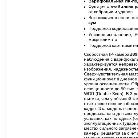
Варифокальная ИК-по
Функция «,
стабилизац
от вибрации и ударов
Высококачественная опт
зум
Поддержка кодирования
Уличное исполнение, IP6
микроклимата
Поддержка карт памяти
Скоростная IP-камера
B89
наблюдения с варифокаль
характеризуется непревз
изображения, надежность
Сверхчувствительная ма
функционирует в дневное
уровня освещенности. Об
освещенности до 50 тыс.
WDR (Double Scan). В 3 р
съемки, чем у обычной ка
отчетливое видеоизображ
кадре. Эта модель всепог
предназначена для экспл
условиях: как погодных (от
эксплуатационных (ударны
местах сильного загрязне
камеры решается за счет 
механического омывателя 