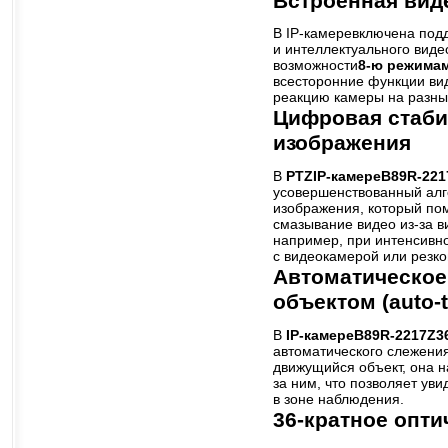
Встроенная вид
В IP-камеревключена под
и интеллектуального виде
возможности
8-ю режима
всесторонние функции ви
реакцию камеры на разн
Цифровая стаби
изображения
В
PTZ
IP-камереB89R-221
усовершенствованный алг
изображения, который по
смазывание видео из-за в
например, при интенсив
с видеокамерой или резко
Автоматическое
объектом (auto-t
В
IP-камереB89R-2217Z3
автоматического слежени
движущийся объект, она н
за ним, что позволяет ув
в зоне наблюдения.
36-кратное опти