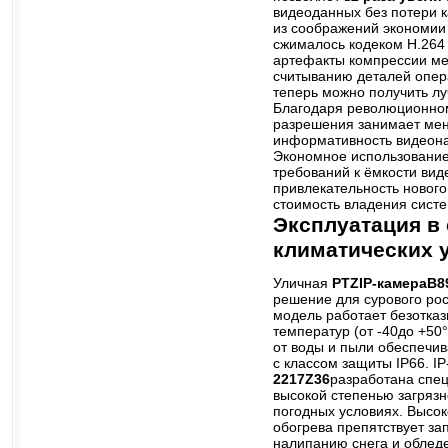
видеоданных без потери к
из соображений экономии
сжималось кодеком Н.264
артефакты компрессии м
считыванию деталей опер
теперь можно получить лу
Благодаря революционно
разрешения занимает мен
информативность видеона
Экономное использование
требований к ёмкости ви
привлекательность новог
стоимость владения сист
Эксплуатация в
климатических 
Уличная
PTZ
IP-камераB8
решение для сурового рос
модель работает безотка
температур (от -40до +50
от воды и пыли обеспечив
с классом защиты IP66. I
2217Z36
разработана спец
высокой степенью загрязн
погодных условиях. Высо
обогрева препятствует за
налипанию снега и обле