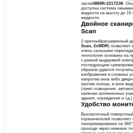
частей
B89R-2217Z36
. Оп
доступна система омыван
жидкости на высоту до 10
жидкости.
Двойное сканир
Scan
2-кратныйрасширенный ди
Scan, 2xWDR
) позволяет
очень сильными перепада
технология основана на п
с разной выдержкой элект
последующим суммирован
образом удается получит
изображение в сложных ус
напротив окна либо двер
против солнца, в зоне вид
(ламп освещения, автомоб
наличии затемненных учас
здания, ограждения и т.д.)
Удобство монит
Высокоточный поворотны
ограничителей позволяет
панорамирование на 360°
проходе через нижнюю то
правильную ориентацию 