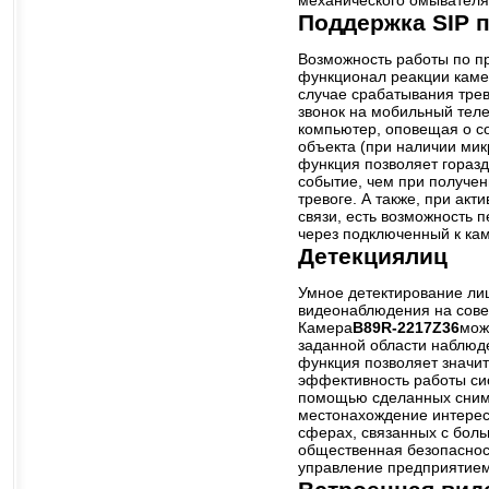
Поддержка SIP 
Возможность работы по п
функционал реакции каме
случае срабатывания трево
звонок на мобильный тел
компьютер, оповещая о со
объекта (при наличии мик
функция позволяет горазд
событие, чем при получен
тревоге. А также, при ак
связи, есть возможность 
через подключенный к кам
Детекциялиц
Умное детектирование ли
видеонаблюдения на сове
Камера
B89R-2217Z36
мож
заданной области наблюде
функция позволяет значи
эффективность работы си
помощью сделанных сним
местонахождение интерес
сферах, связанных с бол
общественная безопасност
управление предприятием