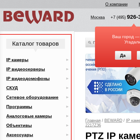
О компании
926-
Москва
+7 (495)
Ваш город —
Угадал
Каталог товаров
По всему каталогу
Да
IP камеры
IP видеосерверы
IP видеодомофоны
СКУД
Сетевое оборудование
Программы
Аналоговые камеры
Главная
/
BEWARD
/
IP кам
Объективы
2217Z36
PTZ IP кам
Аксессуары