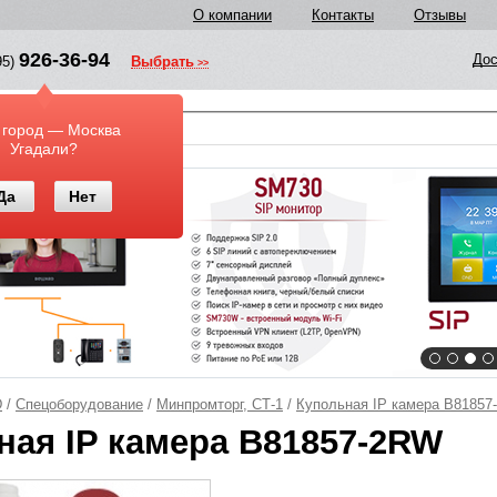
О компании
Контакты
Отзывы
926-36-94
Дос
95)
Выбрать
у
 город — Москва
Угадали?
Да
Нет
D
/
Спецоборудование
/
Минпромторг, СТ-1
/
Купольная IP камера B8185
ная IP камера B81857-2RW