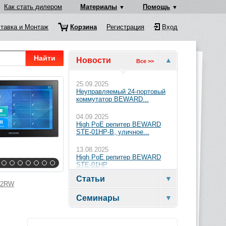
Как стать дилером
Материалы
Помощь
тавка и Монтаж
Корзина
Регистрация
Вход
Найти
Новости
Все >>
25.09.2025
Неуправляемый 24-портовый
коммутатор BEWARD...
04.09.2025
High PoE репитер BEWARD
STE-01HP-B, уличное...
13.08.2025
High PoE репитер BEWARD
STE-01HP
Статьи
7-2RW
Семинары