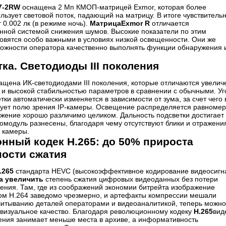
7-2RW
оснащена 2 Мп КМОП-матрицей Exmor, которая более
ьзует световой поток, падающий на матрицу. В итоге чувствитель
 0.002 лк (в режиме ночь).
МатрицаExmor R
отличается
нной системой снижения шумов. Высокие показатели по этим
овятся особо важными в условиях низкой освещенности. Они же
ожности оператора качественно выполнять функции обнаружения 
ка. Светодиоды III поколения
щена ИК-светодиодами III поколения, которые отличаются увели
 и высокой стабильностью параметров в сравнении с обычными. Уг
тки автоматически изменяется в зависимости от зума, за счет чего 
твует полю зрения IP-камеры. Освещение распределяется равномер
жение хорошо различимо целиком. Дальность подсветки достигает 
омодуль разнесены, благодаря чему отсутствуют блики и отражени
 камеры.
нный кодек H.265: до 50% прироста
ости сжатия
.265
стандарта HEVC (высокоэффективное кодирование видеосигн
за увеличить
степень сжатия цифровых видеоданных без потери
ения. Там, где из соображений экономии битрейта изображение
ом Н.264 заведомо чрезмерно, и артефакты компрессии мешали
итыванию деталей операторами и видеоаналитикой, теперь можно
 визуальное качество. Благодаря революционному кодеку
H.265
вид
ения занимает меньше места в архиве, а информативность