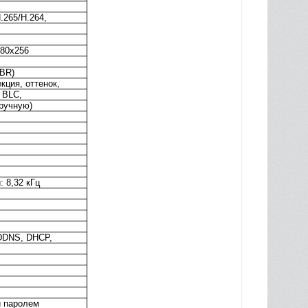
.265/H.264,
480x256
CBR)
кция, оттенок,
 BLC,
вручную)
: 8,32 кГц
 DDNS, DHCP,
й паролем