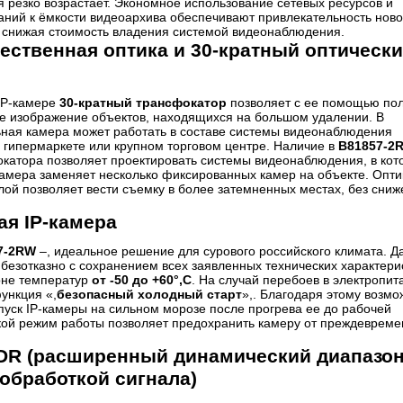
 резко возрастает. Экономное использование сетевых ресурсов и
аний к ёмкости видеоархива обеспечивают привлекательность ново
 снижая стоимость владения системой видеонаблюдения.
ественная оптика и 30-кратный оптическ
IP-камере
30-кратный трансфокатор
позволяет с ее помощью пол
е изображение объектов, находящихся на большом удалении. В
льная камера может работать в составе системы видеонаблюдения
 гипермаркете или крупном торговом центре. Наличие в
B81857-2
катора позволяет проектировать системы видеонаблюдения, в кот
камера заменяет несколько фиксированных камер на объекте. Опти
ой позволяет вести съемку в более затемненных местах, без сни
ая IP-камера
7-2RW
–, идеальное решение для сурового российского климата. Д
безотказно с сохранением всех заявленных технических характери
оне температур
от -50 до +60°,С
. На случай перебоев в электропит
ункция «,
безопасный холодный старт
»,. Благодаря этому возмо
уск IP-камеры на сильном морозе после прогрева ее до рабочей
кой режим работы позволяет предохранить камеру от преждевреме
R (расширенный динамический диапазон
обработкой сигнала)