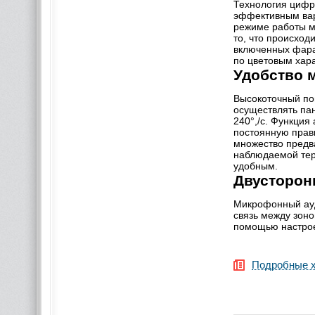
Технология цифр
эффективным вар
режиме работы мо
то, что происход
включенных фара
по цветовым хар
Удобство 
Высокоточный по
осуществлять па
240°,/с. Функция
постоянную прав
множество предв
наблюдаемой тер
удобным.
Двусторон
Микрофонный ауд
связь между зон
помощью настрое
Подробные х