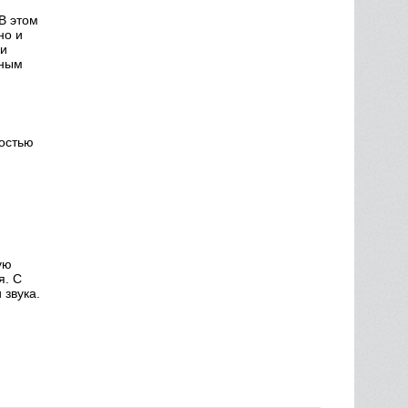
В этом
но и
ри
нным
ростью
ую
я. С
звука.