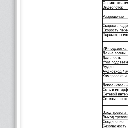
Формат сжати
Видеопоток
Разрешение
Скорость кадр
Скорость пер
Параметры из
ИК-подсветка
Длина волны
Дальность
Угол подсветк
Аудио
Аудиовход / 
Компрессия и 
Дополнительн
Сеть и интер
Сетевой инте
Сетевые прот
Вход тревоги
Выход тревог
Соединение
Безопасность