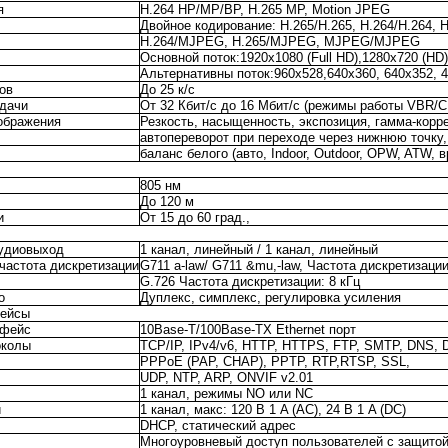
я
H.264 HP/MP/BP, H.265 MP, Motion JPEG
Двойное кодирование: H.265/H.265, H.264/H.264, H
H.264/MJPEG, H.265/MJPEG, MJPEG/MJPEG
Основной поток:1920x1080 (Full HD),1280x720 (HD)
Альтернативны поток:960x528,640x360, 640x352, 
ов
До 25 к/с
едачи
От 32 Кбит/с до 16 Мбит/с (режимы работы VBR/
ображения
Резкость, насыщенность, экспозиция, гамма-корре
автопереворот при переходе через нижнюю точку,
баланс белого (авто, Indoor, Outdoor, OPW, ATW, 
805 нм
До 120 м
и
От 15 до 60 град.,
аудиовыход
1 канал, линейный / 1 канал, линейный
частота дискретизации
G711 a-law/ G711 &mu,-law, Частота дискретизации
G.726 Частота дискретизации: 8 кГц
о
Дуплекс, симплекс, регулировка усиления
фейсы
рфейс
10Base-T/100Base-TX Ethernet порт
околы
TCP/IP, IPv4/v6, HTTP, HTTPS, FTP, SMTP, DNS,
PPPoE (PAP, CHAP), PPTP, RTP,RTSP, SSL,
UDP, NTP, ARP, ONVIF v2.01
1 канал, режимы NO или NC
и
1 канал, макс: 120 В 1 A (AC), 24 В 1 A (DC)
DHCP, статический адрес
Многоуровневый доступ пользователей с защито