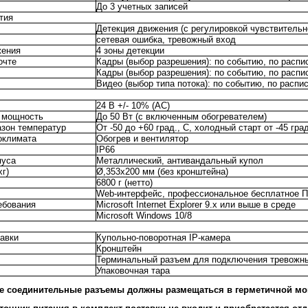
До 3 учетных записей
тия
Детекция движения (с регулировкой чувствительн
сетевая ошибка, тревожный вход
жения
4 зоны детекции
очте
Кадры (выбор разрешения): по событию, по распи
P
Кадры (выбор разрешения): по событию, по распи
Видео (выбор типа потока): по событию, по распи
24 В +/- 10% (AC)
 мощность
До 50 Вт (с включенным обогревателем)
азон температур
От -50 до +60 град., С, холодный старт от -45 град
оклимата
Обогрев и вентилятор
IP66
пуса
Металлический, антивандальный купол
г)
Ø,353х200 мм (без кронштейна)
6800 г (нетто)
Web-интерфейс, профессиональное бесплатное 
ебования
Microsoft Internet Explorer 9.x или выше в среде
Microsoft Windows 10/8
авки
Купольно-поворотная IP-камера
Кронштейн
Терминальный разъем для подключения тревожн
Упаковочная тара
е соединительные разъемы должны размещаться в герметичной мо