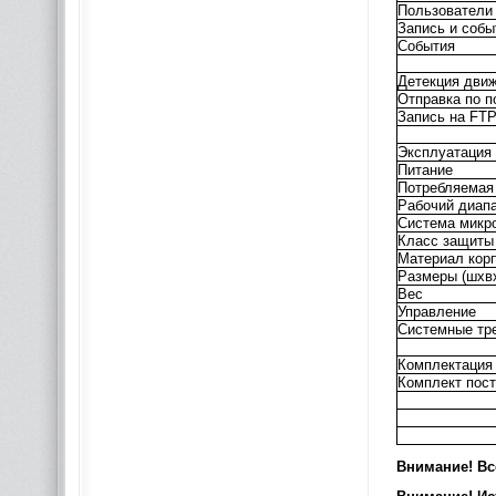
Пользователи
Запись и собы
События
Детекция дви
Отправка по п
Запись на FT
Эксплуатация
Питание
Потребляемая
Рабочий диап
Система микр
Класс защиты
Материал кор
Размеры (шхвх
Вес
Управление
Системные тр
Комплектация
Комплект пост
Внимание! Вс