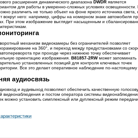
ового расширения динамического диапазона
DWDR
является
иантом для работы в умеренно-сложных условиях освещенности. 
жно различить не только объект на фоне яркого источника света, 
ит вокруг него: например, цифры на номерном знаке автомобиля п
х. При этом изображение выглядит насыщенным и сбалансирова
актеристикам.
мониторинга
воротный механизм видеокамеры без ограничителей позволяет
норамирование на 360°, и переход между предустановками со ско
 автопереворота при проходе через нижнюю точку обеспечивает
ильную ориентацию изображения.
B81857-2RW
может запоминать
арительно установленных позиций для контроля ключевых точек
ритории. Все это делает оперативное наблюдение по-настоящему
няя аудиосвязь
иовход и аудивыход позволяют обеспечить качественную голосов
ой видеонаблюдения и постом оператора системы видеонаблюдени
к можно установить симплексный или дуплексный режим передачи 
арактеристики