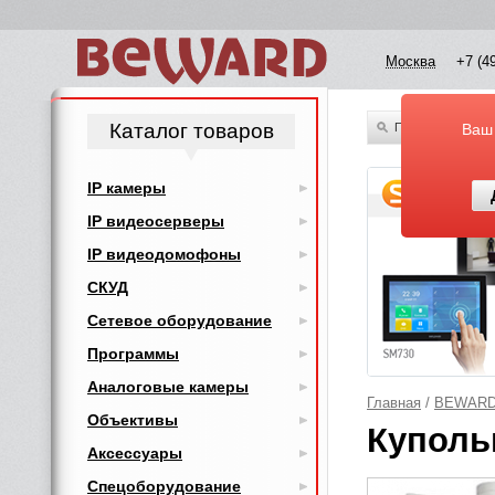
Москва
+7 (4
Каталог товаров
По всему каталог
Ваш
IP камеры
IP видеосерверы
IP видеодомофоны
СКУД
Сетевое оборудование
Программы
Аналоговые камеры
Главная
/
BEWAR
Объективы
Куполь
Аксессуары
Спецоборудование