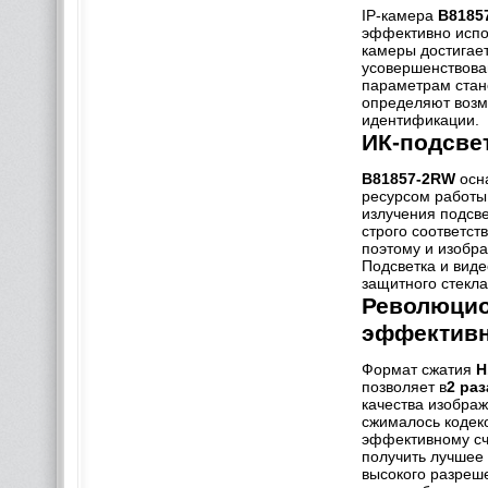
IP-камера
B8185
эффективно испол
камеры достигает
усовершенствова
параметрам стан
определяют возм
идентификации.
ИК-подсвет
B81857-2RW
осна
ресурсом работы
излучения подсве
строго соответс
поэтому и изобра
Подсветка и виде
защитного стекла
Революцио
эффективн
Формат сжатия
H
позволяет в
2 ра
качества изображ
сжималось кодек
эффективному сч
получить лучшее
высокого разреш