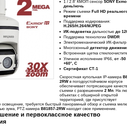
1 / 2.8' КМОП сенсор
SONY Exmo
день/ночь
Режим съемки
Full HD
реальног
времени
Поддержка кодирования:
H.265/H.264/MJPEG
ИК-подсветка
дальностью
до 12
Поддержка технологии
DWDR
Электромеханический ИК-фильтр
Многозонный
детектор движени
Встроенная щетка стеклоочистит
Уличное исполнение IP66,
от -50
+60°, C
Сертификат СТ-1
Скоростная купольная IP-камера
B
2RW
в погодоустойчивом корпусе
обеспечивает потрясающее качест
съемки с разрешением
2 Мп
. На л
объектах с обширной открытой
территорией, где присутствует
е освещение, требуется быстрый панорамный обзор и съемка мелк
ью зума, PTZ-камера
B81857-2RW
находит свое применение.
ешение и первоклассное качество
ия