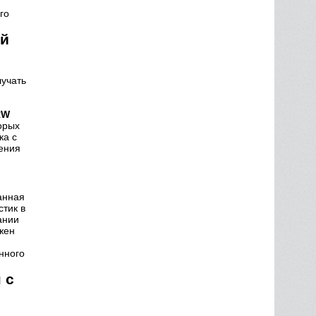
го
ий
учать
RW
орых
ка с
жения
анная
стик в
ании
жен
нного
 с