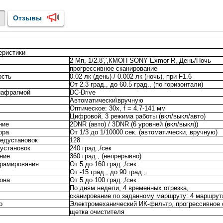
Отзывы
еристики
2 Мп, 1/2.8',',КМОП SONY Exmor R, День/Ночь
прогрессивное сканирование
ость
0.02 лк (день) / 0.002 лк (ночь), при F1.6
От 2.3 град., до 60.5 град., (по горизонтали)
иафрагмой
DC-Drive
Автоматически\вручную
Оптическое: 30х, f = 4.7-141 мм
Цифровой, 3 режима работы (вкл/выкл/авто)
ние
2DNR (авто) / 3DNR (6 уровней (вкл/выкл))
ора
От 1/3 до 1/10000 сек. (автоматически, вручную)
редустановок
128
установок
240 град.,/сек
ние
360 град., (непрерывно)
орамирования
От 5 до 160 град.,/сек
От -15 град., до 90 град.,
она
От 5 до 100 град.,/сек
По дням недели, 4 временных отрезка,
сканирование по заданному маршруту: 4 маршрут
о
Электромеханический ИК-фильтр, прогрессивное 
щетка очистителя