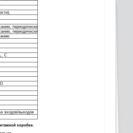
ости),
санию, периодически
санию, периодически
санию
., С
ПО
ых входов/выходов
нтажной коробке.