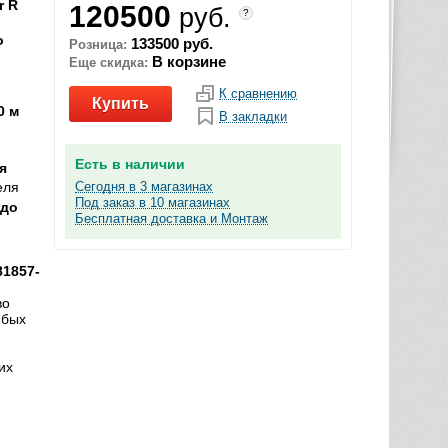
r R
120500
руб.
?
о
133500 руб.
Розница:
В корзине
Еще скидка:
К сравнению
Купить
0 м
В закладки
Есть в наличии
я
Сегодня в 3 магазинах
еля
Под заказ в 10 магазинах
 до
Бесплатная доставка и Монтаж
81857-
во
юбых
их