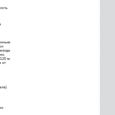
ность
и
ченным
ол
всегда
но,
120 м.
я от
ала)
ео