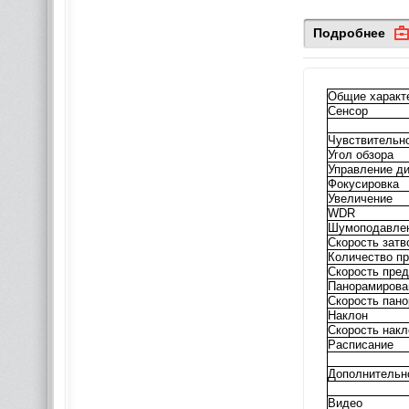
Подробнее
Общие характ
Сенсор
Чувствительн
Угол обзора
Управление д
Фокусировка
Увеличение
WDR
Шумоподавле
Скорость затв
Количество п
Скорость пред
Панорамирова
Скорость пан
Наклон
Скорость накл
Расписание
Дополнительн
Видео