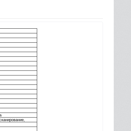
а
сканирование,