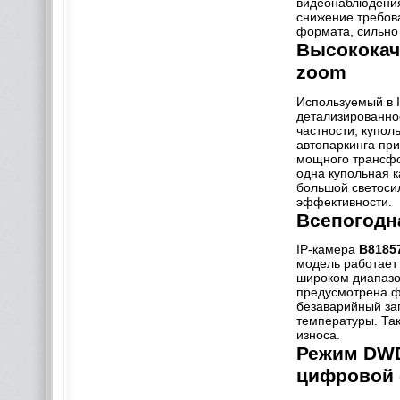
видеонаблюдения
снижение требов
формата, сильно
Высококач
zoom
Используемый в 
детализированно
частности, купо
автопаркинга при
мощного трансфо
одна купольная 
большой светосил
эффективности.
Всепогодн
IP-камера
B8185
модель работает 
широком диапаз
предусмотрена ф
безаварийный зап
температуры. Та
износа.
Режим DWD
цифровой 