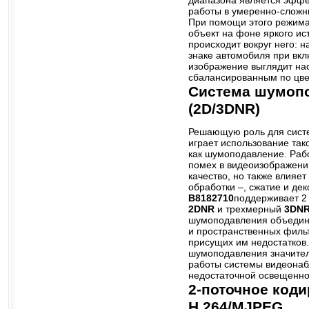
диапазона является эфф
работы в умеренно-сложн
При помощи этого режима
объект на фоне яркого ист
происходит вокруг него:
знаке автомобиля при вк
изображение выглядит н
сбалансированным по цве
Система шумоп
(2D/3DNR)
Решающую роль для сист
играет использование так
как шумоподавление. Раб
помех в видеоизображени
качество, но также влияе
обработки –, сжатие и де
B8182710
поддерживает 2
2DNR
и трехмерный
3DN
шумоподавления объедин
и пространственных фильт
присущих им недостатков.
шумоподавления значите
работы системы видеонаб
недостаточной освещенно
2-поточное код
Н.264/MJPEG