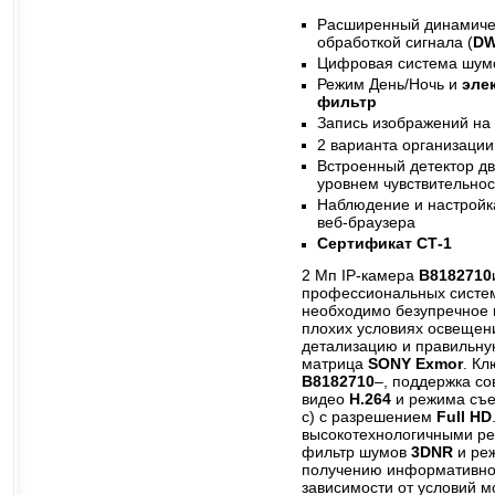
Расширенный динамиче
обработкой сигнала (
D
Цифровая система шум
Режим День/Ночь и
эле
фильтр
Запись изображений на
2 варианта организации
Встроенный детектор д
уровнем чувствительнос
Наблюдение и настройк
веб-браузера
Сертификат СТ-1
2 Мп IP-камера
B8182710
профессиональных систем
необходимо безупречное 
плохих условиях освещени
детализацию и правильну
матрица
SONY Exmor
. К
B8182710
–, поддержка со
видео
H.264
и режима съе
с) с разрешением
Full HD
высокотехнологичными ре
фильтр шумов
3DNR
и ре
получению информативно
зависимости от условий 