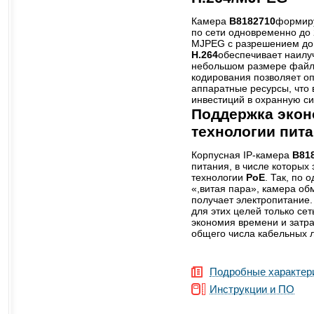
Камера
B8182710
формиру
по сети одновременно до 
MJPEG с разрешением до 
Н.264
обеспечивает наилу
небольшом размере файл
кодирования позволяет о
аппаратные ресурсы, что 
инвестиций в охранную с
Поддержка эко
технологии пит
Корпусная IP-камера
B81
питания, в числе которых
технологии
PoE
. Так, по 
«,витая пара», камера о
получает электропитание.
для этих целей только сет
экономия времени и затр
общего числа кабельных 
Подробные характер
Инструкции и ПО