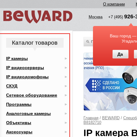
О компании
926-
Москва
+7 (495)
Ваш город —
Угадал
Каталог товаров
По всему каталогу
Да
IP камеры
IP видеосерверы
IP видеодомофоны
СКУД
Сетевое оборудование
Программы
Аналоговые камеры
Главная
/
BEWARD
/
Спецоб
Объективы
B8182710
IP камера 
Аксессуары