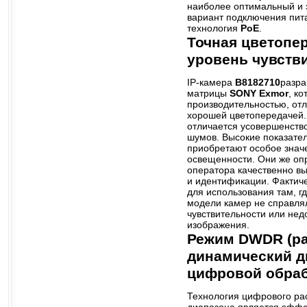
наиболее оптимальный и 
вариант подключения пита
технология
PoE
.
Точная цветопе
уровень чувств
IP-камера
B8182710
разра
матрицы
SONY Exmor
, к
производительностью, от
хорошей цветопередачей.
отличается усовершенств
шумов. Высокие показате
приобретают особое значе
освещенности. Они же оп
оператора качественно в
и идентификации. Фактич
для использования там, г
модели камер не справлял
чувствительности или нед
изображения.
Режим DWDR (р
динамический д
цифровой обраб
Технология цифрового ра