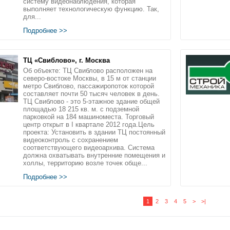
систему видеонаблюдения, которая
выполняет технологическую функцию. Так,
для...
Подробнее >>
ТЦ «Свиблово», г. Москва
Об объекте: ТЦ Свиблово расположен на
северо-востоке Москвы, в 15 м от станции
метро Свиблово, пассажиропоток которой
составляет почти 50 тысяч человек в день.
ТЦ Свиблово - это 5-этажное здание общей
площадью 18 215 кв. м. с подземной
парковкой на 184 машиноместа. Торговый
центр открыт в I квартале 2012 года.Цель
проекта: Установить в здании ТЦ постоянный
видеоконтроль с сохранением
соответствующего видеоархива. Система
должна охватывать внутренние помещения и
холлы, территорию возле точек обще...
Подробнее >>
1
2
3
4
5
>
>|