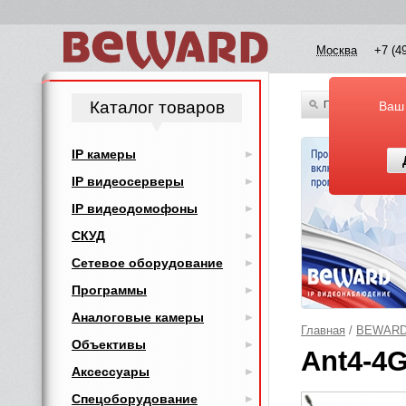
Москва
+7 (4
Каталог товаров
По всему каталог
Ваш
IP камеры
IP видеосерверы
IP видеодомофоны
СКУД
Сетевое оборудование
Программы
Аналоговые камеры
Главная
/
BEWAR
Объективы
Ant4-4
Аксессуары
Спецоборудование