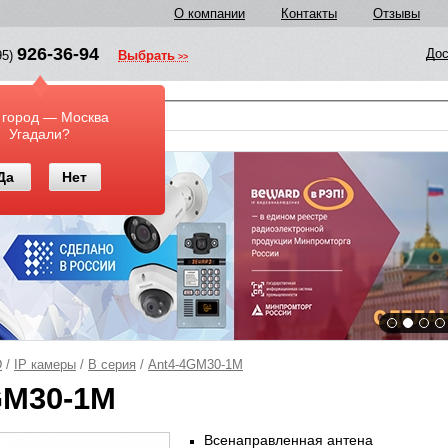
О компании
Контакты
Отзывы
926-36-94
Дос
95)
Выбрать
у
 город — Москва
Угадали?
Да
Нет
D
/
IP камеры
/
B серия
/
Ant4-4GM30-1M
GM30-1M
Всенаправленная антена