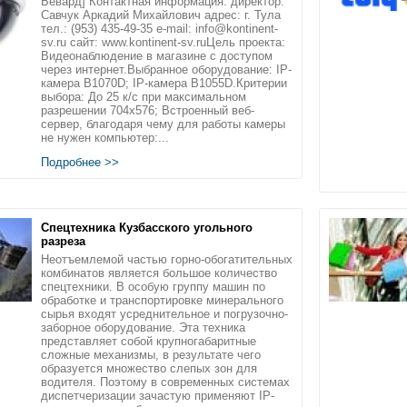
Бевард] Контактная информация: директор:
Савчук Аркадий Михайлович адрес: г. Тула
тел.: (953) 435-49-35 e-mail: info@kontinent-
sv.ru сайт: www.kontinent-sv.ruЦель проекта:
Видеонаблюдение в магазине с доступом
через интернет.Выбранное оборудование: IP-
камера B1070D; IP-камера B1055D.Критерии
выбора: До 25 к/с при максимальном
разрешении 704х576; Встроенный веб-
сервер, благодаря чему для работы камеры
не нужен компьютер:...
Подробнее >>
Спецтехника Кузбасского угольного
разреза
Неотъемлемой частью горно-обогатительных
комбинатов является большое количество
спецтехники. В особую группу машин по
обработке и транспортировке минерального
сырья входят усреднительное и погрузочно-
заборное оборудование. Эта техника
представляет собой крупногабаритные
сложные механизмы, в результате чего
образуется множество слепых зон для
водителя. Поэтому в современных системах
диспетчеризации зачастую применяют IP-