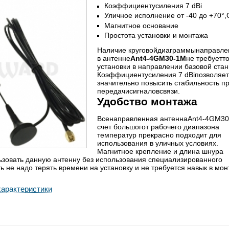
Коэффициентусиления 7 dBi
Уличное исполнение от -40 до +70°,
Магнитное основание
Простота установки и монтажа
Наличие круговойдиаграммынаправле
в антенне
Ant4-4GM30-1M
не требуетт
установки в направлении базовой стан
Коэффициентусиления 7 dBiпозволяет
значительно повысить стабильность п
передачисигналовсвязи.
Удобство монтажа
Всенаправленная антеннаAnt4-4GM30
счет большогот рабочего диапазона
температур прекрасно подходит для
использования в уличных условиях.
Магнитное крепление и длина шнура
ьзовать данную антенну без использования специализированного
ть не надо терять времени на установку и не требуется навык в мон
арактеристики