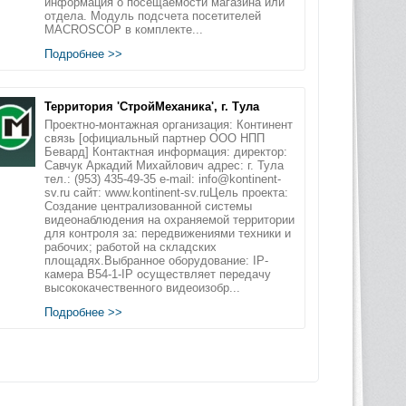
информация о посещаемости магазина или
отдела. Модуль подсчета посетителей
MACROSCOP в комплекте...
Подробнее >>
Территория 'СтройМеханика', г. Тула
Проектно-монтажная организация: Континент
связь [официальный партнер ООО НПП
Бевард] Контактная информация: директор:
Савчук Аркадий Михайлович адрес: г. Тула
тел.: (953) 435-49-35 e-mail: info@kontinent-
sv.ru сайт: www.kontinent-sv.ruЦель проекта:
Создание централизованной системы
видеонаблюдения на охраняемой территории
для контроля за: передвижениями техники и
рабочих; работой на складских
площадях.Выбранное оборудование: IP-
камера B54-1-IP осуществляет передачу
высококачественного видеоизобр...
Подробнее >>