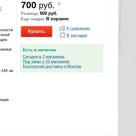
700
руб.
?
С
800 руб.
Розница:
В корзине
Еще скидка:
К сравнению
нности
Купить
очной
В закладки
ции.
риема/
Есть в наличии
Сегодня в 3 магазинах
Под заказ в 10 магазинах
Бесплатная доставка и Монтаж
-1M за
таже.