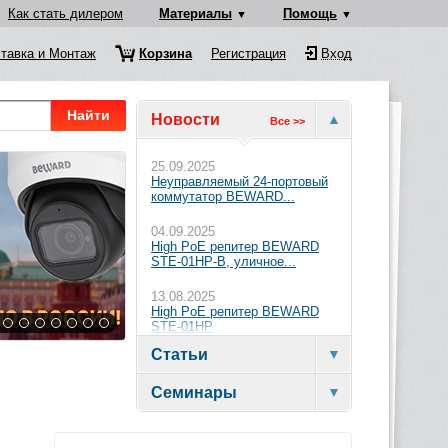
Как стать дилером
Материалы
Помощь
тавка и Монтаж
Корзина
Регистрация
Вход
Найти
Новости
Все >>
25.09.2025
Неуправляемый 24-портовый
коммутатор BEWARD...
04.09.2025
High PoE репитер BEWARD
STE-01HP-B, уличное...
13.08.2025
High PoE репитер BEWARD
STE-01HP
Статьи
Семинары