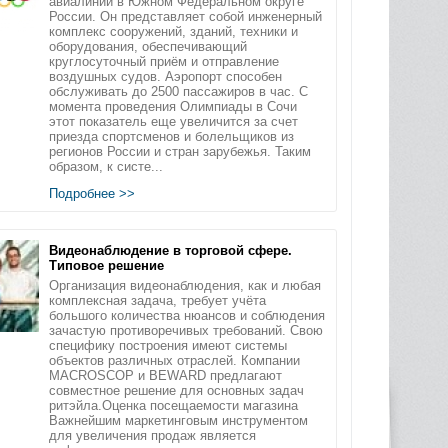
авиалиний в Южном Федеральном округе
России. Он представляет собой инженерный
комплекс сооружений, зданий, техники и
оборудования, обеспечивающий
круглосуточный приём и отправление
воздушных судов. Аэропорт способен
обслуживать до 2500 пассажиров в час. С
момента проведения Олимпиады в Сочи
этот показатель еще увеличится за счет
приезда спортсменов и болельщиков из
регионов России и стран зарубежья. Таким
образом, к систе...
Подробнее >>
Видеонаблюдение в торговой сфере.
Типовое решение
Организация видеонаблюдения, как и любая
комплексная задача, требует учёта
большого количества нюансов и соблюдения
зачастую противоречивых требований. Свою
специфику построения имеют системы
объектов различных отраслей. Компании
MACROSCOP и BEWARD предлагают
совместное решение для основных задач
ритэйла.Оценка посещаемости магазина
Важнейшим маркетинговым инструментом
для увеличения продаж является