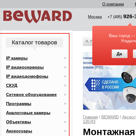
О компании
926-
Москва
+7 (495)
Ваш город —
Угадал
Каталог товаров
По всему каталогу
Да
IP камеры
IP видеосерверы
IP видеодомофоны
СКУД
Сетевое оборудование
Программы
Аналоговые камеры
Главная
/
BEWARD
/
Аксесс
Объективы
120-R3
Монтажная 
Аксессуары