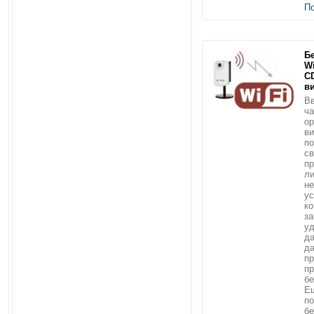
П
Б
Wi
C
в
Вв
ча
ор
ви
по
св
пр
ли
не
ус
ко
за
уд
да
да
пр
п
бе
Ещ
по
б