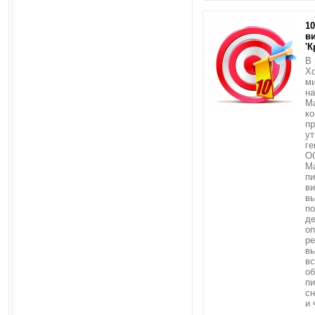
1
в
'К
В 
Хо
м
на
Ma
ко
п
у
ге
О
М
пи
ви
вы
по
де
оп
ре
вы
вс
о
пи
сн
и 