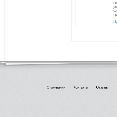
це
ус
с
пр
П
О компании
Контакты
Отзывы