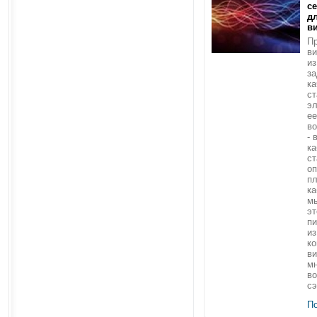
с
д
в
Пр
в
из
за
ка
ст
эл
ее
во
- 
ка
ст
о
п
ка
м
эт
пи
из
ко
ви
мн
во
сэ
П