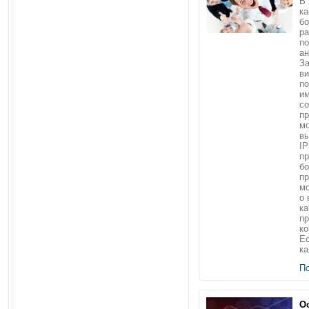
В 
ка
б
ра
по
ан
За
в
по
им
со
пр
мо
в
IP
пр
б
пр
мо
о 
ка
пр
ко
Ес
ка
П
О