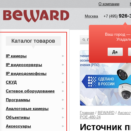
О компании
926-
Москва
+7 (495)
Ваш город —
Угадал
Каталог товаров
По всему каталогу
Да
IP камеры
IP видеосерверы
IP видеодомофоны
СКУД
Сетевое оборудование
Программы
Аналоговые камеры
Главная
/
BEWARD
/
Аксесс
Объективы
POE-480-24
Источник п
Аксессуары