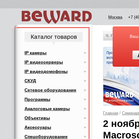
Москва
+7 (4
Каталог товаров
По всему каталог
Ваш
IP камеры
IP видеосерверы
IP видеодомофоны
СКУД
Сетевое оборудование
Программы
Аналоговые камеры
Главная
/
Семинар
Объективы
2 нояб
Аксессуары
Macros
Спецоборудование