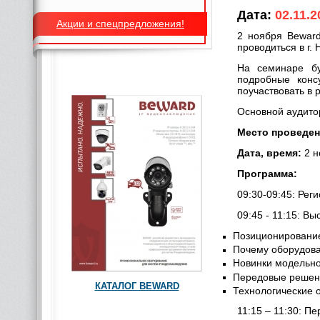
Дата:
02.11.2
Акции и спецпредложения!
2 ноября Beward
проводиться в г.
На семинаре бу
подробные конс
поучаствовать в 
Основной аудито
Место проведен
Дата, время:
2 н
Программа:
09:30-09:45: Рег
09:45 - 11:15: В
Позиционировани
Почему оборудова
Новинки модельн
Передовые решен
КАТАЛОГ BEWARD
Технологические 
11:15 – 11:30: П