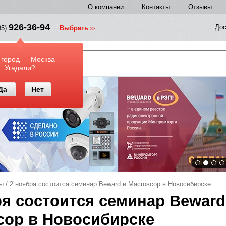
О компании
Контакты
Отзывы
926-36-94
Дос
95)
Выбрать
у
 город — Москва
Угадали?
Да
Нет
ы
/
2 ноября состоится семинар Beward и Macroscop в Новосибирске
ря состоится семинар Beward
cop в Новосибирске