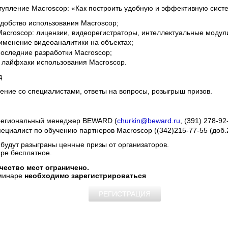
ступление Macroscop: «Как построить удобную и эффективную сис
добство использования Macroscop;
Macroscop: лицензии, видеорегистраторы, интеллектуальные модул
именение видеоаналитики на объектах;
последние разработки Мacroscop;
 лайфхаки использования Мacroscop.
д
ение со специалистами, ответы на вопросы, розыгрыш призов.
 региональный менеджер BEWARD (
churkin@beward.ru
, (391) 278-92
пециалист по обучению партнеров Macroscop ((342)215-77-55 (доб.
будут разыграны ценные призы от организаторов.
аре бесплатное.
чество мест ограничено.
еминаре
необходимо зарегистрироваться
РЕГИСТРАЦИЯ