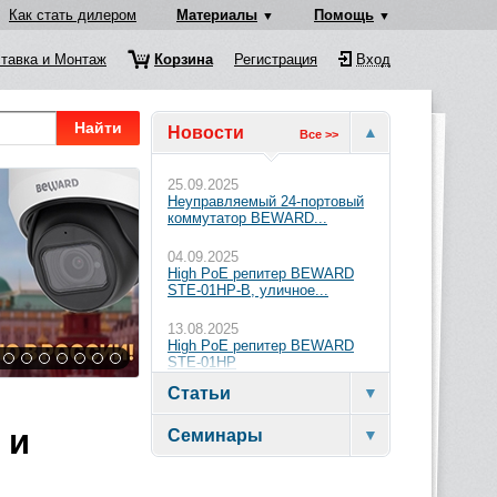
Как стать дилером
Материалы
Помощь
тавка и Монтаж
Корзина
Регистрация
Вход
Найти
Новости
Все >>
25.09.2025
Неуправляемый 24-портовый
коммутатор BEWARD...
04.09.2025
High PoE репитер BEWARD
STE-01HP-B, уличное...
13.08.2025
High PoE репитер BEWARD
STE-01HP
Статьи
 и
Семинары