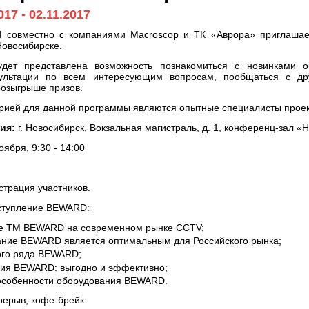
017
-
02.11.2017
 совместно с компаниями Macroscop и ТК «Аврора» приглашает
 Новосибирске.
дет представлена возможность познакомиться с новинками о
ультации по всем интересующим вопросам, пообщаться с др
розыгрыше призов.
рией для данной программы являются опытные специалисты проек
ия:
г. Новосибирск, Вокзальная магистраль, д. 1, конференц-зал «
оября, 9:30 - 14:00
истрация участников.
ыступление BEWARD:
е ТМ BEWARD на современном рынке CCTV;
ние BEWARD является оптимальным для Российского рынка;
ого ряда BEWARD;
ия BEWARD: выгодно и эффективно;
особенности оборудования BEWARD.
ерерыв, кофе-брейк.