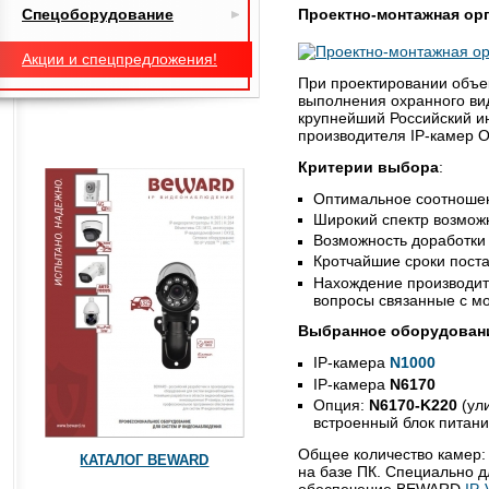
Спецоборудование
Проектно-монтажная ор
Акции и спецпредложения!
При проектировании объе
выполнения охранного вид
крупнейший Российский ин
производителя IP-камер 
Критерии выбора
:
Оптимальное соотношен
Широкий спектр возмож
Возможность доработки
Кротчайшие сроки пост
Нахождение производите
вопросы связанные с м
Выбранное оборудован
IP-камера
N1000
IP-камера
N6170
Oпция:
N6170-K220
(ул
встроенный блок питани
Общее количество камер:
КАТАЛОГ BEWARD
на базе ПК. Специально 
обеспечение BEWARD
IP-