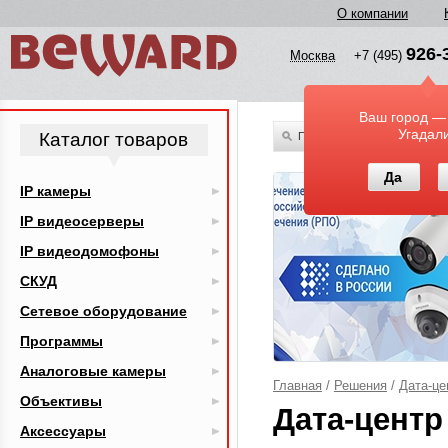
О компании
926-
Москва
+7 (495)
Ваш город —
Угадал
Каталог товаров
По всему каталогу
Да
IP камеры
IP видеосерверы
IP видеодомофоны
СКУД
Сетевое оборудование
Программы
Аналоговые камеры
Главная
/
Решения
/
Дата-цен
Объективы
Дата-центр 
Аксессуары