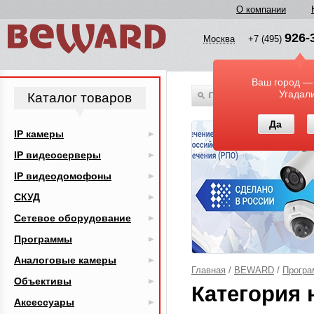
О компании
926-
Москва
+7 (495)
Ваш город —
Угадал
Каталог товаров
По всему каталогу
Да
IP камеры
IP видеосерверы
IP видеодомофоны
СКУД
Сетевое оборудование
Программы
Аналоговые камеры
Главная
/
BEWARD
/
Прогр
Объективы
Категория 
Аксессуары